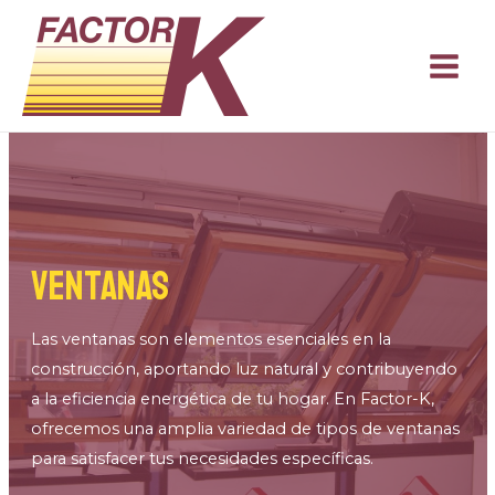
Ir
al
contenido
MAI
MEN
Ventanas
Las ventanas son elementos esenciales en la
construcción, aportando luz natural y contribuyendo
a la eficiencia energética de tu hogar. En Factor-K,
ofrecemos una amplia variedad de tipos de ventanas
para satisfacer tus necesidades específicas.