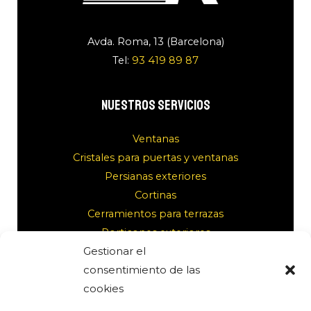
Avda. Roma, 13 (Barcelona)
Tel:
93 419 89 87
Nuestros servicios
Ventanas
Cristales para puertas y ventanas
Persianas exteriores
Cortinas
Cerramientos para terrazas
Porticones exteriores
Gestionar el
Servicios de instalación
consentimiento de las
Legal
cookies